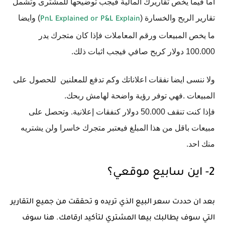
اما فيما يخص تقاريرك المالية فيجب توضيحها للمشترى وتشمل
تقارير الربح والخسارة (
) وايضا
PnL Explained or P&L Explain
ما يخص المبيعات ورقم المعاملات فإذا كان متجرك يدر
100.000 دولار كربح صافي فيجب اثبات ذلك.
ولا ننسى ايضا نفقات اعلاناتك وكم تدفع للمعلنين للحصول على
المبيعات .فهي توفر رؤية واضحة لهامش ربحك.
فإذا كنت تنقف 50.000 دولار كنفقات إعلانية. وتحصل على
مبيعات باقل من هذا المبلغ فيعتبر متجرك خاسرا ولن يشتريه
منك احد.
2- اين سابيع موقعي؟
بعد ان حددت سعر البيع الذي تريده و تحققت من جميع التقارير
التي سوف يطالبك بيها المشتري لتأكيد ارقامك. هنا سوف