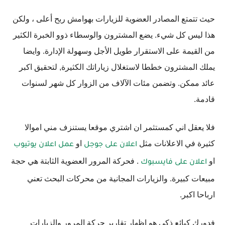
حيث تتمتع المصادر العضوية للزيارات بهوامش ربح أعلى ، ولكن
هذا ليس كل شيء. يضع المشترون والوسطاء ذوو الخبرة الكثير
من القيمة على الاستقرار طويل الأجل وسهولة الإدارة. وايضا
يملك المشترون خططا لاستغلال زياراتك الكثيرة, لتحقيق اكبر
عائد ممكن. وتضمن مئات الآلاف من الزوار كل شهر لسنوات
قادمة.
فلا يعقل اني كمستثمر ان اشتري موقعا يستنزف مني اموالا
كثيرة في الاعلانات مثل
او
اعلان على جوجل
عمل اعلان يوتيوب
او
. فحركة المرور العضوية الثابتة هي حجة
اعلان على فايسبوك
مبيعات كبيرة. والزيارات المجانية من محركات البحث تعني
ارباحا اكبر.
فدورك كبائع ذكي هو اظهار تقارير حركة المرور والزيارات