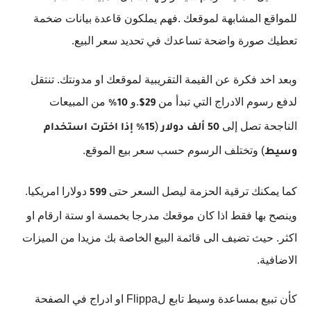
للمواقع المشابهة لموقعك .فهم يملكون قاعدة بيانات ضخمة
تعطيك صورة واضحة تساعدك في تحديد سعر البيع.
وبعد اخد فكرة عن القيمة التقريبية لموقعك او مدونتك. تنتقل
لدفع رسوم الادراج التي تبدأ من
.و
من المبيعات
10٪
29$
الناجحة تصل إلى
(
50 ألف دولار
15٪ إذا اخترت استخدام
) وتختلف الرسوم حسب سعر بيع الموقع.
وسيط
كما يمكنك ترقية الحزمة ليصل السعر حتى
دولارا امريكيا.
599
وينصح بها فقط اذا كان موقعك مدرجا بخمسة او ستة ارقام او
اكثر. حيث تضيف الى قائمة البيع الخاصة بك مزيدا من الميزات
الاضافية.
كأن تبيع بمساعدة وسيط تابع لFlippa او ادراج في الصفحة