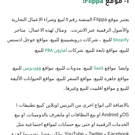
1- موقع
Flippa
:
يعتبر موقع Flippa المنصة رقم
لبيع وشراء الاعمال التجارية
1
والأصول الرقمية عبر الانترنت. ومثال لهذه الاعمال: متاجر
للبيع ، شركات دروبشيبينغ للبيع، مواقع جوجل ادسنس
Shopify
للبيع، مواقع تابعة للبيع، شركات
للبيع.
أمازون FBA
وايضا مواقع
للبيع، مدونات للبيع، مواقع
للبيع،
SaaS
ووردبرس
مواقع جاهزة للبيع، مواقع السفر للبيع، مواقع الحيوانات الأليفة
للبيع و مواقع افلييت للبيع وغيرها..
بالاضافة الى انواع اخرى من البزنس اونلاين كبيع تطبيقات i
OSو Android او بيع النطاقات او مايعرف بالدومينات. او بيع
الخدمات الرقمية او حتى بيع حسابات لمواقع اجتماعية مثل
Facebook و Twitter و YouTube. ولكن يفضل تضمينها كجزء