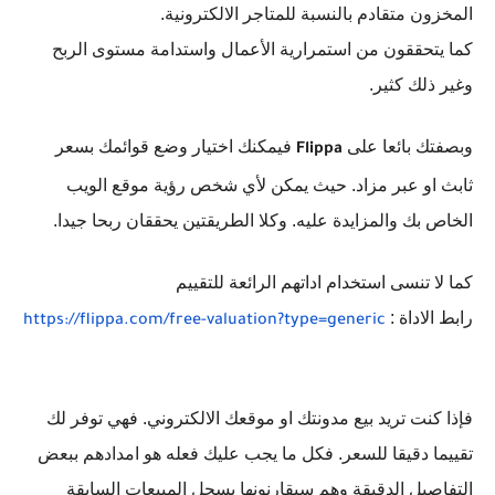
المخزون متقادم بالنسبة للمتاجر الالكترونية.
كما يتحققون من استمرارية الأعمال واستدامة مستوى الربح
وغير ذلك كثير.
وبصفتك بائعا على
فيمكنك اختيار وضع قوائمك بسعر
Flippa
ثابث او عبر مزاد. حيث يمكن لأي شخص رؤية موقع الويب
الخاص بك والمزايدة عليه. وكلا الطريقتين يحققان ربحا جيدا.
كما لا تنسى استخدام اداتهم الرائعة للتقييم
رابط الاداة :
https://flippa.com/free-
valuation?type=generic
فإذا كنت تريد بيع مدونتك او موقعك الالكتروني. فهي توفر لك
تقييما دقيقا للسعر. فكل ما يجب عليك فعله هو امدادهم ببعض
التفاصيل الدقيقة وهم سيقارنونها بسجل المبيعات السابقة